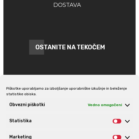
DOSTAVA
OSTANITE NA TEKOČEM
Piškotke uporabljamo za izboljšanje uporabniške izkušnje in beleženje
statistike obiska.
Prijava na e-novice
Obvezni piškotki
Vedno omogočeni
Statistika
Statis
Marketing