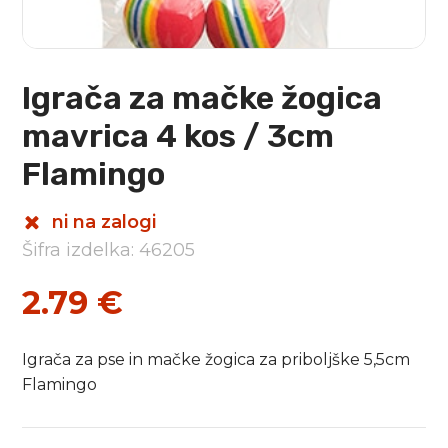
Igrača za mačke žogica
mavrica 4 kos / 3cm
Flamingo
ni na zalogi
Šifra izdelka: 46205
2.79
€
Igrača za pse in mačke žogica za priboljške 5,5cm
Flamingo