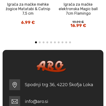
Igrača za mačke mehke
Igrača za mačke
žogice Matatabi & Catnip
elektronska Magic ball
7,5 cm
7cm Flamingo
6.99
€
19.99
€
Izvirna
16.99
€
Trenutna
cena
cena
je
je:
bila:
16.99 €.
19.99 €.
Spodnji trg 36, 4220 Škofja Loka
info@aro.si