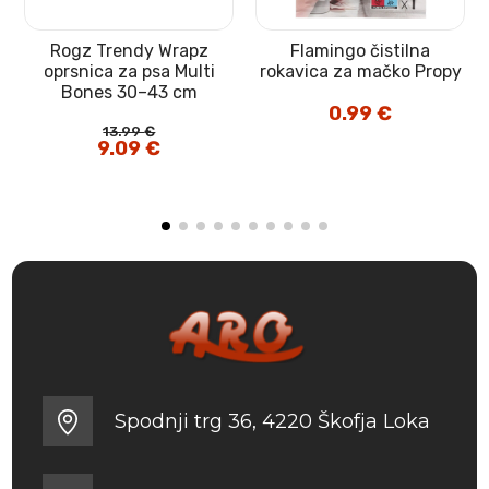
Rogz Trendy Wrapz
Flamingo čistilna
oprsnica za psa Multi
rokavica za mačko Propy
Bones 30–43 cm
0.99
€
13.99
€
Izvirna
9.09
€
Trenutna
cena
cena
je
je:
bila:
9.09 €.
13.99 €.
Spodnji trg 36, 4220 Škofja Loka