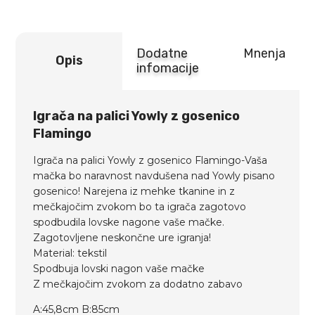
Dodatne
Mnenja
Opis
infomacije
Igrača na palici Yowly z gosenico
Flamingo
Igrača na palici Yowly z gosenico Flamingo-Vaša
mačka bo naravnost navdušena nad Yowly pisano
gosenico! Narejena iz mehke tkanine in z
mečkajočim zvokom bo ta igrača zagotovo
spodbudila lovske nagone vaše mačke.
Zagotovljene neskončne ure igranja!
Material: tekstil
Spodbuja lovski nagon vaše mačke
Z mečkajočim zvokom za dodatno zabavo
A:45,8cm B:85cm