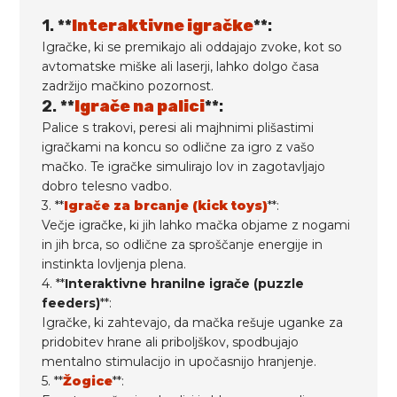
1. **
Interaktivne igračke
**:
Igračke, ki se premikajo ali oddajajo zvoke, kot so
avtomatske miške ali laserji, lahko dolgo časa
zadržijo mačkino pozornost.
2. **
Igrače na palici
**:
Palice s trakovi, peresi ali majhnimi plišastimi
igračkami na koncu so odlične za igro z vašo
mačko. Te igračke simulirajo lov in zagotavljajo
dobro telesno vadbo.
3. **
Igrače za brcanje (kick toys)
**:
Večje igračke, ki jih lahko mačka objame z nogami
in jih brca, so odlične za sproščanje energije in
instinkta lovljenja plena.
4. **
Interaktivne hranilne igrače (puzzle
feeders)
**:
Igračke, ki zahtevajo, da mačka rešuje uganke za
pridobitev hrane ali priboljškov, spodbujajo
mentalno stimulacijo in upočasnijo hranjenje.
5. **
Žogice
**: