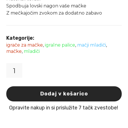
Spodbuja lovski nagon vaše mačke
Z mečkajočim zvokom za dodatno zabavo
Kategorije:
igrače za mačke
,
igralne palice
,
mačji mladiči
,
mačke
,
mladiči
Igrača
na
palici
Yowly
Dodaj v košarico
z
gosenico
Opravite nakup in si prislužite 7 tačk zvestobe!
Flamingo
količina