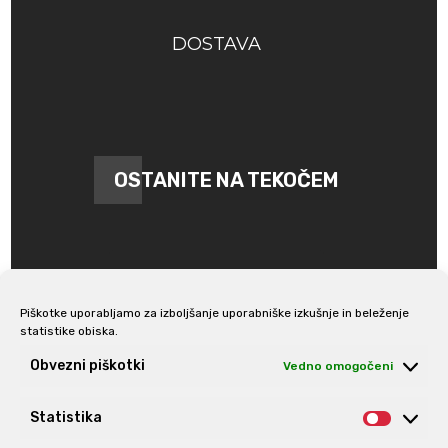
DOSTAVA
OSTANITE NA TEKOČEM
Piškotke uporabljamo za izboljšanje uporabniške izkušnje in beleženje
statistike obiska.
Prijava na e-novice
Obvezni piškotki
Vedno omogočeni
Statistika
Statis