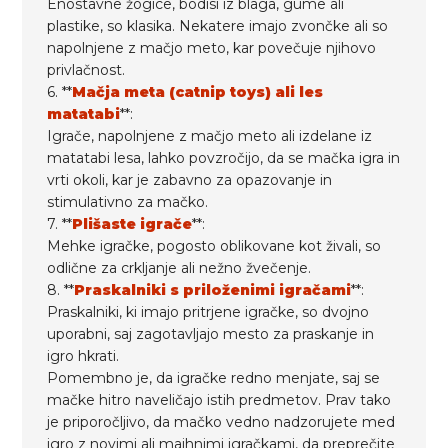
Enostavne žogice, bodisi iz blaga, gume ali
plastike, so klasika. Nekatere imajo zvončke ali so
napolnjene z mačjo meto, kar povečuje njihovo
privlačnost.
6. **
Mačja meta (catnip toys) ali les
matatabi
**:
Igrače, napolnjene z mačjo meto ali izdelane iz
matatabi lesa, lahko povzročijo, da se mačka igra in
vrti okoli, kar je zabavno za opazovanje in
stimulativno za mačko.
7. **
Plišaste igrače
**:
Mehke igračke, pogosto oblikovane kot živali, so
odlične za crkljanje ali nežno žvečenje.
8. **
Praskalniki s priloženimi igračami
**:
Praskalniki, ki imajo pritrjene igračke, so dvojno
uporabni, saj zagotavljajo mesto za praskanje in
igro hkrati.
Pomembno je, da igračke redno menjate, saj se
mačke hitro naveličajo istih predmetov. Prav tako
je priporočljivo, da mačko vedno nadzorujete med
igro z novimi ali majhnimi igračkami, da preprečite