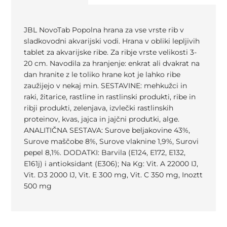
JBL NovoTab Popolna hrana za vse vrste rib v
sladkovodni akvarijski vodi. Hrana v obliki lepljivih
tablet za akvarijske ribe. Za ribje vrste velikosti 3-
20 cm. Navodila za hranjenje: enkrat ali dvakrat na
dan hranite z le toliko hrane kot je lahko ribe
zaužijejo v nekaj min. SESTAVINE: mehkužci in
raki, žitarice, rastline in rastlinski produkti, ribe in
ribji produkti, zelenjava, izvlečki rastlinskih
proteinov, kvas, jajca in jajčni produtki, alge.
ANALITIČNA SESTAVA: Surove beljakovine 43%,
Surove maščobe 8%, Surove vlaknine 1,9%, Surovi
pepel 8,1%. DODATKI: Barvila (E124, E172, E132,
E161j) i antioksidant (E306); Na Kg: Vit. A 22000 IJ,
Vit. D3 2000 IJ, Vit. E 300 mg, Vit. C 350 mg, Inoztt
500 mg