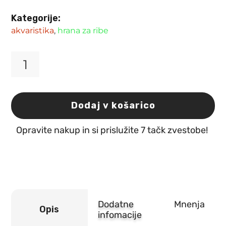
Kategorije:
akvaristika
,
hrana za ribe
JBL
Novotab
100ml
hrana
Dodaj v košarico
v
obliki
Opravite nakup in si prislužite 7 tačk zvestobe!
tablet
količina
Dodatne
Mnenja
Opis
infomacije