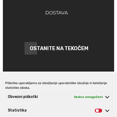
DOSTAVA
OSTANITE NA TEKOČEM
Piškotke uporabljamo za izboljšanje uporabniške izkušnje in beleženje
statistike obiska.
Prijava na e-novice
Obvezni piškotki
Vedno omogočeni
Statistika
Statist