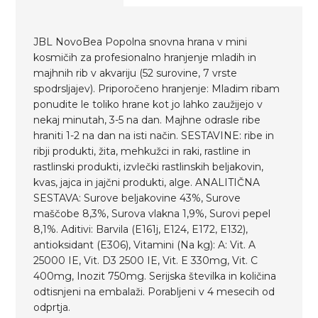
JBL NovoBea Popolna snovna hrana v mini
kosmičih za profesionalno hranjenje mladih in
majhnih rib v akvariju (52 surovine, 7 vrste
spodrsljajev). Priporočeno hranjenje: Mladim ribam
ponudite le toliko hrane kot jo lahko zaužijejo v
nekaj minutah, 3-5 na dan. Majhne odrasle ribe
hraniti 1-2 na dan na isti način. SESTAVINE: ribe in
ribji produkti, žita, mehkužci in raki, rastline in
rastlinski produkti, izvlečki rastlinskih beljakovin,
kvas, jajca in jajčni produkti, alge. ANALITIČNA
SESTAVA: Surove beljakovine 43%, Surove
maščobe 8,3%, Surova vlakna 1,9%, Surovi pepel
8,1%. Aditivi: Barvila (E161j, E124, E172, E132),
antioksidant (E306), Vitamini (Na kg): A: Vit. A
25000 IE, Vit. D3 2500 IE, Vit. E 330mg, Vit. C
400mg, Inozit 750mg. Serijska številka in količina
odtisnjeni na embalaži. Porabljeni v 4 mesecih od
odprtja.