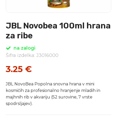
JBL Novobea 100ml hrana
za ribe
na zalogi
Šifra izdelka: J3016000
3.25
€
JBL NovoBea Popolna snovna hrana v mini
kosmičih za profesionalno hranjenje mladih in
majhnih rib v akvariju (52 surovine, 7 vrste
spodrsljajev).