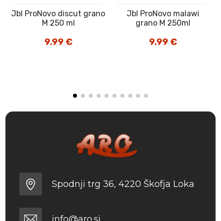
Jbl ProNovo discut grano
Jbl ProNovo malawi
M 250 ml
grano M 250ml
9.99
€
9.99
€
Spodnji trg 36, 4220 Škofja Loka
info@aro.si