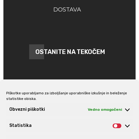
DOSTAVA
OSTANITE NA TEKOČEM
Piškotke uporabljamo za izboljšanje uporabniške izkušnje in beleženje
statistike obiska.
Prijava na e-novice
Obvezni piškotki
Vedno omogočeni
Statistika
Statis