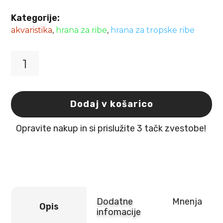
Kategorije:
akvaristika
,
hrana za ribe
,
hrana za tropske ribe
JBL
Novobea
100ml
hrana
Dodaj v košarico
za
ribe
Opravite nakup in si prislužite 3 tačk zvestobe!
količina
Dodatne
Mnenja
Opis
infomacije