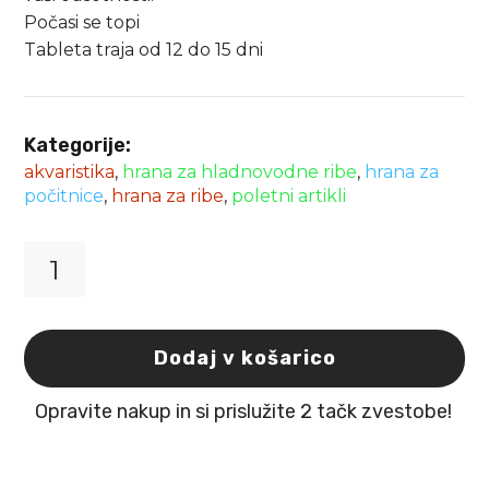
Počasi se topi
Tableta traja od 12 do 15 dni
Kategorije:
akvaristika
,
hrana za hladnovodne ribe
,
hrana za
počitnice
,
hrana za ribe
,
poletni artikli
Flamingo
Holiday
hrana
za
Dodaj v košarico
ribe
12
Opravite nakup in si prislužite 2 tačk zvestobe!
-
15dni
količina