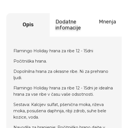
Dodatne
Mnenja
Opis
infomacije
Flamingo Holiday hrana za ribe 12 - 15dni
Počitniška hrana.
Dopolnilna hrana za okrasne ribe. Ni za prehrano
ljudi.
Flamingo Holiday hrana za ribe 12 - 15dni je idealna
hrana za vse ribe v času vaše odsotnosti.
Sestava: Kalcijev sulfat, pšenična moka, riževa
moka, posušena daphnija, ribji zdrob, suhe bele
kozice, voda.
Navodila za hranjenje: Počitniško hrano dajte v