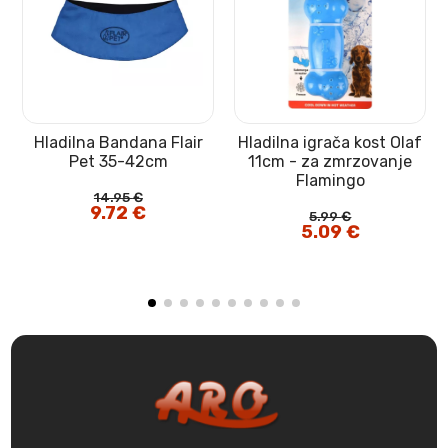
Hladilna Bandana Flair
Hladilna igrača kost Olaf
Pet 35-42cm
11cm - za zmrzovanje
Flamingo
14.95
€
Izvirna
9.72
€
Trenutna
5.99
€
cena
cena
Izvirna
5.09
€
Trenutna
je
je:
cena
cena
bila:
9.72 €.
je
je:
14.95 €.
bila:
5.09 €.
5.99 €.