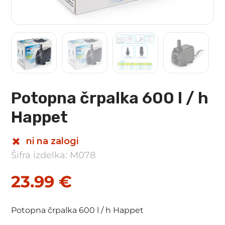
Potopna črpalka 600 l / h
Happet
ni na zalogi
Šifra izdelka: M078
23.99
€
Potopna črpalka 600 l / h Happet