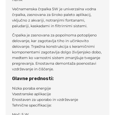
Večnamenska črpalka 5W je univerzalna vodna
črpalka, zasnovana za široko paleto aplikacij,
vključno z akvariji, notranjimi fontanami,
paludariji, kaskadami in filtrirnimi sistemi.
Črpalka je zasnovana za popolnoma potopljeno
delovanje, kar zagotavlja tiho in učinkovito
delovanje. Trpežna konstrukcija s keramičnimi
komponentami zagotavlja dolgo življenjsko dobo,
medtem ko varnostni sistem zmanjšuje tveganje
pregrevanja. Enostavna demontaža poenostavi
vzdrževanje in čiščenje.
Glavne prednosti:
Nizka poraba energije
Vsestranske aplikacije
Enostaven za uporabo in vzdrževanje
Tehnične specifikacije:
Moč: 5 W