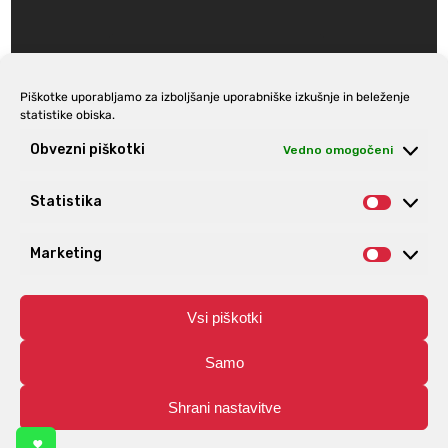
Piškotke uporabljamo za izboljšanje uporabniške izkušnje in beleženje
statistike obiska.
Prijava na e-novice
Obvezni piškotki
Vedno omogočeni
Statistika
Statist
Marketing
Market
Vsi piškotki
Samo
Shrani nastavitve
© Aro | Vse pravice pridržane. | Izdelava spletnih trgovin