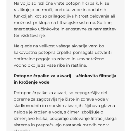
Na voljo so različne vrste potopnih črpalk, ki se
razlikujejo po moči, pretoku vode in dodatnih
funkcijah, kot so prilagodljiva hitrost delovanja ali
možnost priklopa na filtracijske sisteme. So tihe,
energetsko učinkovite in enostavne za namestitev
ter vzdrževanje.
Ne glede na velikost vašega akvarija vam bo
kakovostna potopna črpalka pomagala ustvariti
optimalne pogoje za zdravo in uravnoteženo
vodno okolje za vaše ribe in rastline.
Potopne črpalke za akvarij – učinkovita filtracija
in kroženje vode
Potopne črpalke za akvarij so nepogrešljiv del
opreme za zagotavljanje čiste in zdrave vode v
sladkovodnih in morskih akvarijih. Njihova glavna
naloga je kroženje vode, s čimer izboljšujejo
izmenjavo kisika, podpirajo delovanje filtracijskega
sistema in preprečujejo nastanek mrtvih con v