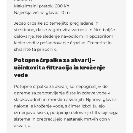
Maksimalni pretok: 600 l/h
Največja višina glave: 1,0 m
Jebao črpalke so temeljito pregledane in
stestirane, da se zagotovita varnost in čim boljše
delovanje. Ne sledenje navodilom in opozorilom
lahko vodi v poškodovanje črpalke. Preberite in
shranite ta priročnik.
Potopne črpalke za akvarij –
učinkovita filtracija in kroženje
vode
Potopne črpalke za akvarij so nepogrešljiv del
opreme za zagotavljanje čiste in zdrave vode v
sladkovodnih in morskih akvarijih. Njihova glavna
naloga je kroženje vode, s čimer izboljšujejo
izmenjavo kisika, podpirajo delovanje filtracijskega
sistema in preprečujejo nastanek mrtvih con v
akvariju.