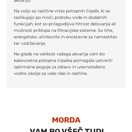
akvariju.
Na voljo so različne vrste potopnih črpalk, ki se
razlikujejo po moči, pretoku vode in dodatnih
funkcijah, kot so prilagodljiva hitrost delovanja ali
možnost priklopa na filtracijske sisteme. So tihe,
energetsko učinkovite in enostavne za namestitev
ter vzdrževanje.
Ne glede na velikost vašega akvarija vam bo
kakovostna potopna črpalka pomagala ustvariti
optimalne pogoje za zdravo in uravnoteženo
vodno okolje za vaše ribe in rastline.
MORDA
VAM BO VŠEČ TUDI