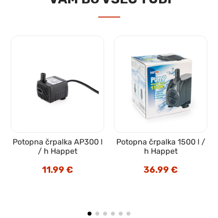
Potopna črpalka AP300 l
Potopna črpalka 1500 l /
e
/ h Happet
h Happet
11.99
€
36.99
€