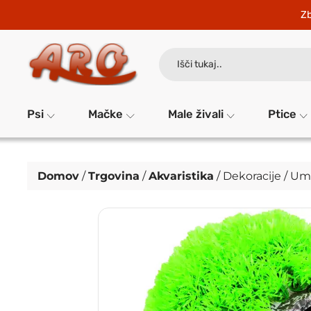
Zb
Search
for:
Psi
Mačke
Male živali
Ptice
Domov
/
Trgovina
/
Akvaristika
/
Dekoracije
/
Ume