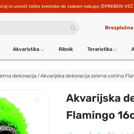
iraj in unovči točke zvestobe ob vsakem nakupu 
PREBERI VEČ 
SEARCH
Brezplačna
BUTTON
Akvaristika
Ribnik
Teraristika
A
tna dekoracija
/ Akvarijska dekoracija zelena votlina F
Akvarijska de
Flamingo 16