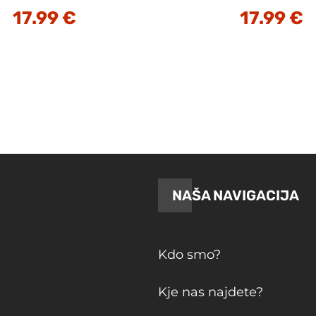
17.99
€
17.99
€
NAŠA NAVIGACIJA
Kdo smo?
Kje nas najdete?