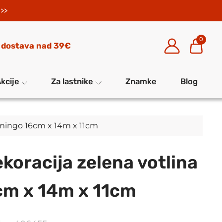
>>
0
 dostava nad 39€
kcije
Za lastnike
Znamke
Blog
lamingo 16cm x 14m x 11cm
koracija zelena votlina
cm x 14m x 11cm