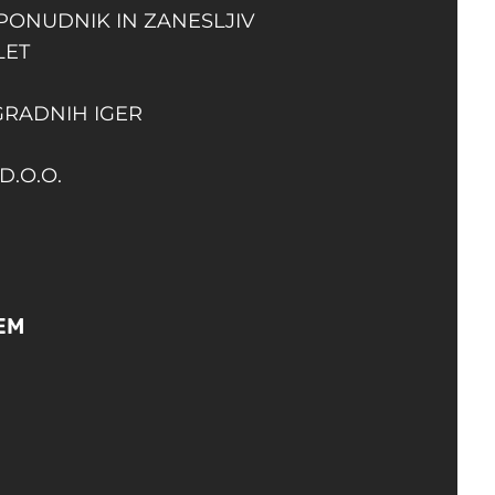
 PONUDNIK IN ZANESLJIV
LET
GRADNIH IGER
D.O.O.
EM