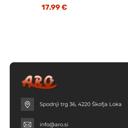
17.99
€
Spodnji trg 36, 4220 Škofja Loka
info@aro.si