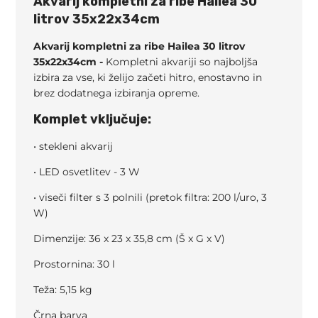
Akvarij kompletni za ribe Hailea 30
litrov 35x22x34cm
Akvarij kompletni za ribe Hailea 30 litrov
35x22x34cm -
Kompletni akvariji so najboljša
izbira za vse, ki želijo začeti hitro, enostavno in
brez dodatnega izbiranja opreme.
Komplet vključuje:
• stekleni akvarij
• LED osvetlitev - 3 W
• viseči filter s 3 polnili (pretok filtra: 200 l/uro, 3
W)
Dimenzije: 36 x 23 x 35,8 cm (Š x G x V)
Prostornina: 30 l
Teža: 5,15 kg
Črna barva