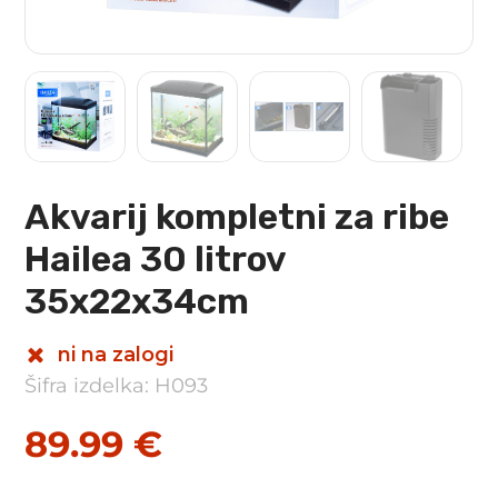
Akvarij kompletni za ribe
Hailea 30 litrov
35x22x34cm
ni na zalogi
Šifra izdelka: H093
89.99
€