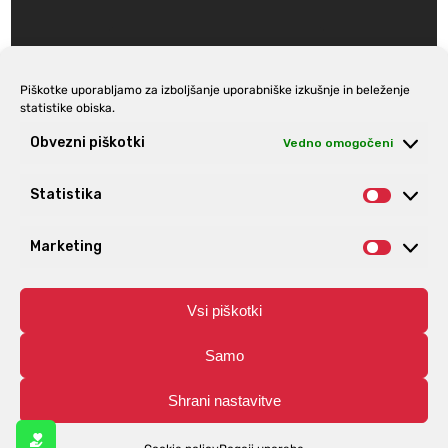
Piškotke uporabljamo za izboljšanje uporabniške izkušnje in beleženje
statistike obiska.
Prijava na e-novice
Obvezni piškotki
Vedno omogočeni
Statistika
Statist
Marketing
Market
Vsi piškotki
Samo
Shrani nastavitve
© Aro | Vse pravice pridržane. | Izdelava spletnih trgovin
Spletnik.si