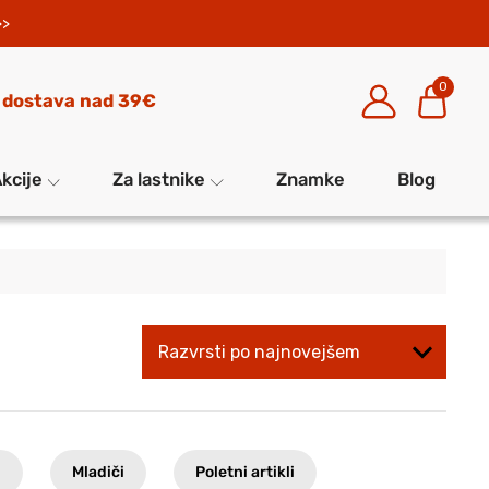
>>
0
 dostava nad 39€
kcije
Za lastnike
Znamke
Blog
i
Mladiči
Poletni artikli