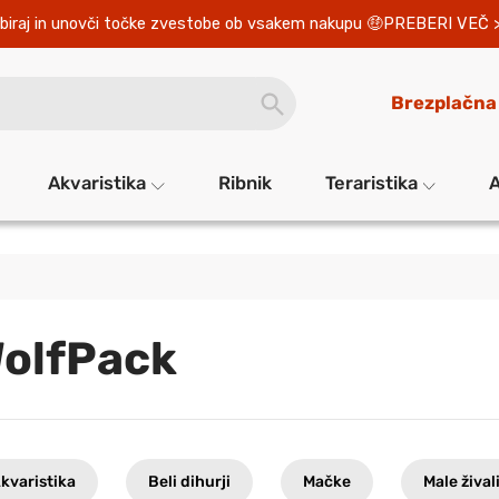
biraj in unovči točke zvestobe ob vsakem nakupu 
PREBERI VEČ 
SEARCH
Brezplačna
BUTTON
Akvaristika
Ribnik
Teraristika
A
olfPack
kvaristika
Beli dihurji
Mačke
Male žival