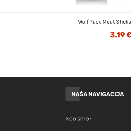
WolfPack Meat Sticks 
3.19
NAŠA NAVIGACIJA
Kdo smo?