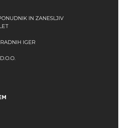
PONUDNIK IN ZANESLJIV
LET
GRADNIH IGER
D.O.O.
EM