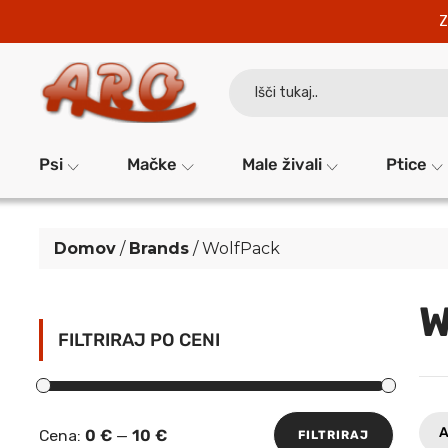
Z
Search
for:
Psi
Mačke
Male živali
Ptice
Domov
/
Brands
/ WolfPack
W
FILTRIRAJ PO CENI
A
Cena:
0 €
—
10 €
FILTRIRAJ