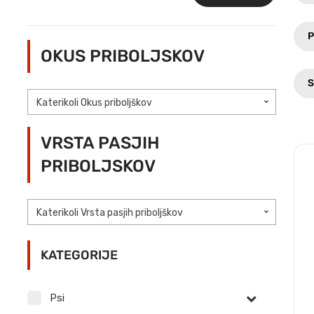
Min
Max
cena
cena
P
OKUS PRIBOLJSKOV
S
Katerikoli Okus priboljškov
VRSTA PASJIH
PRIBOLJSKOV
Katerikoli Vrsta pasjih priboljškov
KATEGORIJE
Psi