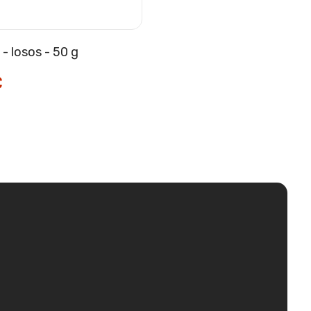
- losos - 50 g
€