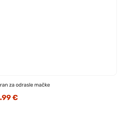
ran za odrasle mačke
.99
€
Cenovni
razpon:
od
8.09 €
do
55.99 €