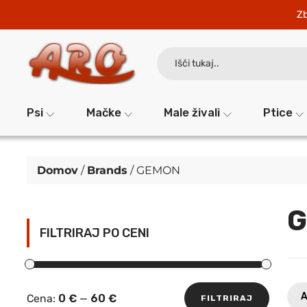
Zb
Search
for:
Psi
Mačke
Male živali
Ptice
Domov
/
Brands
/ GEMON
FILTRIRAJ PO CENI
A
Cena:
0 €
—
60 €
FILTRIRAJ