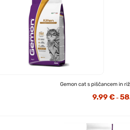
Gemon cat s piščancem in ri
9.99
€
58
–