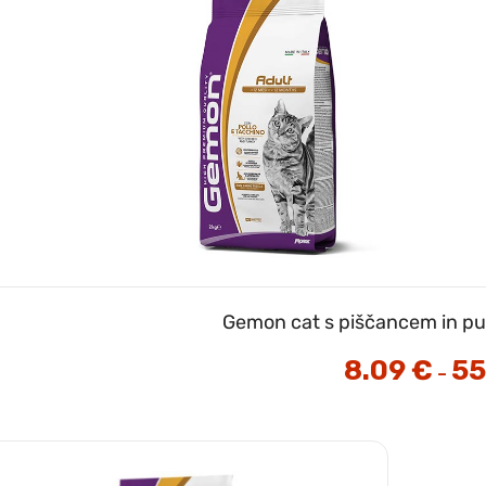
Gemon cat s piščancem in pu
8.09
€
55
–