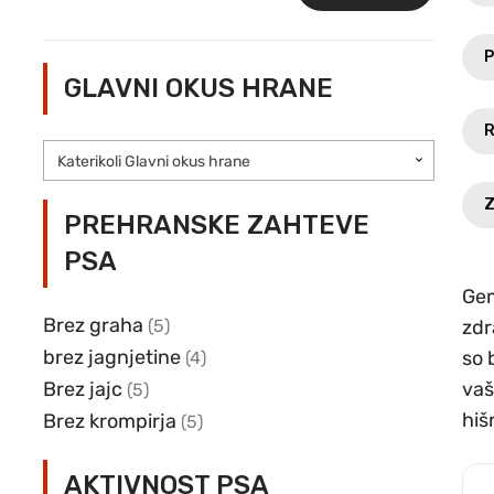
Min
Max
cena
cena
P
GLAVNI OKUS HRANE
R
Katerikoli Glavni okus hrane
Z
PREHRANSKE ZAHTEVE
PSA
Gem
Brez graha
(5)
zdr
brez jagnjetine
so 
(4)
Brez jajc
vaš
(5)
hiš
Brez krompirja
(5)
AKTIVNOST PSA