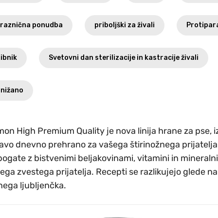
raznična ponudba
priboljški za živali
Protipara
ibnik
Svetovni dan sterilizacije in kastracije živali
nižano
on High Premium Quality je nova linija hrane za pse, iz
avo dnevno prehrano za vašega štirinožnega prijatelja. T
bogate z bistvenimi beljakovinami, vitamini in mineral
ega zvestega prijatelja. Recepti se razlikujejo glede na v
nega ljubljenčka.