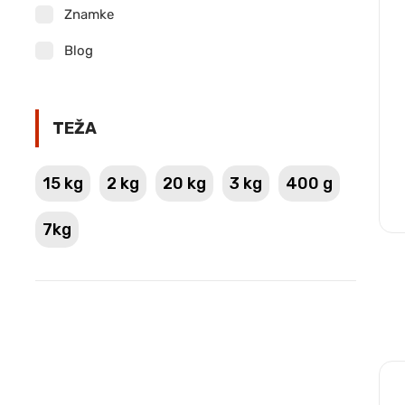
Znamke
Blog
TEŽA
15 kg
2 kg
20 kg
3 kg
400 g
7kg