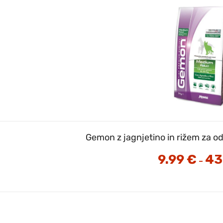
Gemon z jagnjetino in rižem za o
9.99
€
43
–