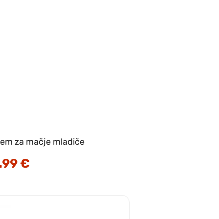
žem za mačje mladiče
.99
€
Cenovni
razpon:
od
9.99 €
do
58.99 €