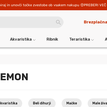
iraj in unovči točke zvestobe ob vsakem nakupu 
PREBERI VEČ 
SEARCH
Brezplačna
BUTTON
Akvaristika
Ribnik
Teraristika
A
GEMON
kvaristika
Beli dihurji
Mačke
Male živa