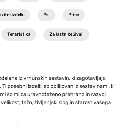
zitni izdelki
Psi
Ptice
Teraristika
Za lastnike živali
delana iz vrhunskih sestavin, ki zagotavljajo
i posebni izdelki so oblikovani z sestavinami, ki
nimi solmi za uravnoteženo prehrano in razvoj
elikost, težo, življenjski slog in starost vašega