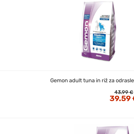
Gemon adult tuna in riž za odrasl
43.99
€
Izvirna
39.59
cena
je
bila:
43.99 €.