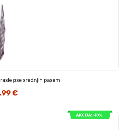
drasle pse srednjih pasem
.99
€
Cenovni
razpon:
od
9.99 €
do
43.99 €