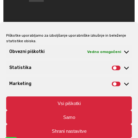
Piškotke uporabljamo za izboljšanje uporabniške izkušnje in beleženje
statistike obiska.
Prijava na e-novice
Obvezni piškotki
Vedno omogočeni
Statistika
Statis
Marketing
Market
Vsi piškotki
Samo
Shrani nastavitve