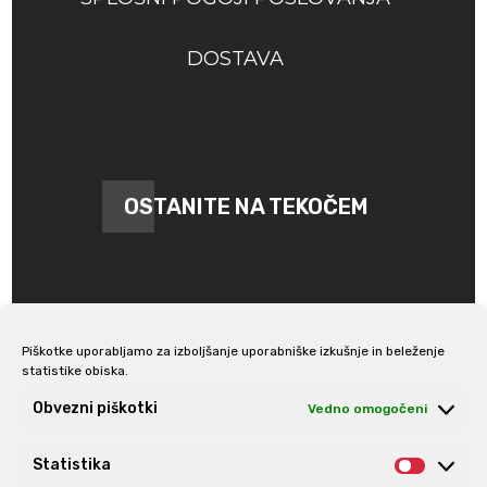
DOSTAVA
OSTANITE NA TEKOČEM
Piškotke uporabljamo za izboljšanje uporabniške izkušnje in beleženje
statistike obiska.
Prijava na e-novice
Obvezni piškotki
Vedno omogočeni
Statistika
Statis