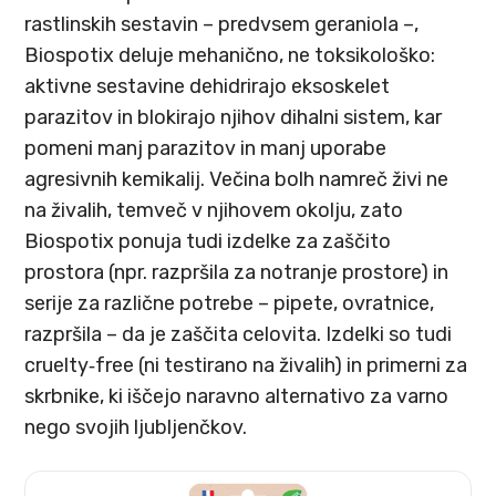
rastlinskih sestavin – predvsem geraniola –,
Biospotix deluje mehanično, ne toksikološko:
aktivne sestavine dehidrirajo eksoskelet
parazitov in blokirajo njihov dihalni sistem, kar
pomeni manj parazitov in manj uporabe
agresivnih kemikalij. Večina bolh namreč živi ne
na živalih, temveč v njihovem okolju, zato
Biospotix ponuja tudi izdelke za zaščito
prostora (npr. razpršila za notranje prostore) in
serije za različne potrebe – pipete, ovratnice,
razpršila – da je zaščita celovita. Izdelki so tudi
cruelty‑free (ni testirano na živalih) in primerni za
skrbnike, ki iščejo naravno alternativo za varno
nego svojih ljubljenčkov.