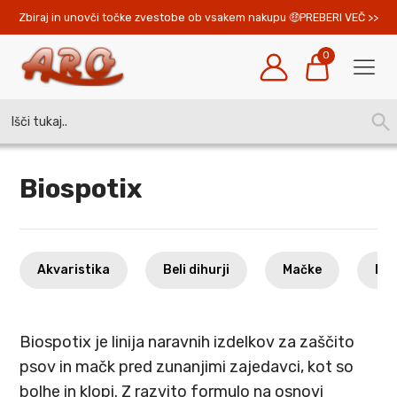
Zbiraj in unovči točke zvestobe ob vsakem nakupu 
PREBERI VEČ >>
0
Search
SEA
for:
BUT
Biospotix
Akvaristika
Beli dihurji
Mačke
Mal
Biospotix je linija naravnih izdelkov za zaščito
psov in mačk pred zunanjimi zajedavci, kot so
bolhe in klopi. Z razvito formulo na osnovi