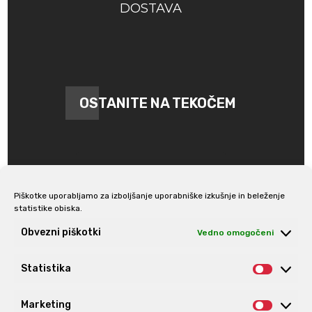
DOSTAVA
OSTANITE NA TEKOČEM
Piškotke uporabljamo za izboljšanje uporabniške izkušnje in beleženje
statistike obiska.
Prijava na e-novice
Obvezni piškotki
Vedno omogočeni
Statistika
Statis
Marketing