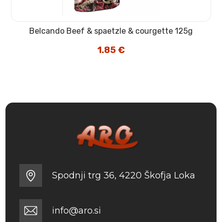
Belcando Beef & spaetzle & courgette 125g
1.85
€
Spodnji trg 36, 4220 Škofja Loka
info@aro.si