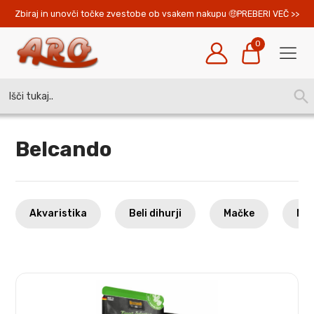
Zbiraj in unovči točke zvestobe ob vsakem nakupu 
PREBERI VEČ >>
0
Search
SEA
for:
BUT
Belcando
Akvaristika
Beli dihurji
Mačke
Mal