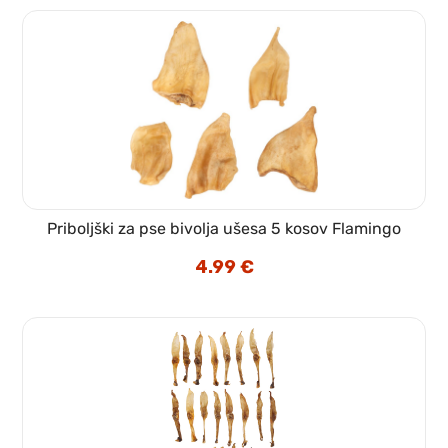
Priboljški za pse bivolja ušesa 5 kosov Flamingo
4.99
€