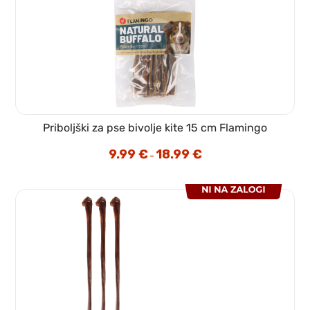
Priboljški za pse bivolje kite 15 cm Flamingo
9.99
€
18.99
€
Cenovni
–
razpon:
od
9.99 €
do
18.99 €