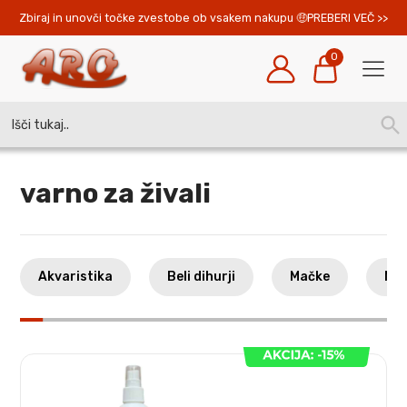
Zbiraj in unovči točke zvestobe ob vsakem nakupu 
PREBERI VEČ >>
0
Search
SEA
for:
BUT
varno za živali
Akvaristika
Beli dihurji
Mačke
Mal