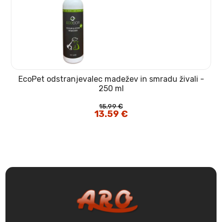
EcoPet odstranjevalec madežev in smradu živali -
250 ml
15.99
€
Izvirna
13.59
€
Trenutna
cena
cena
je
je:
bila:
13.59 €.
15.99 €.