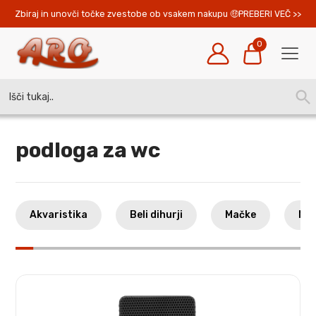
Zbiraj in unovči točke zvestobe ob vsakem nakupu 
PREBERI VEČ >>
0
Search
SEA
for:
BUT
podloga za wc
Akvaristika
Beli dihurji
Mačke
Mal