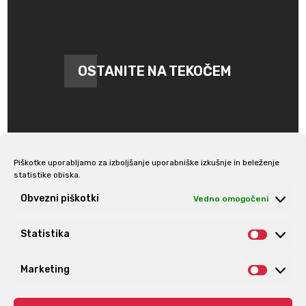
OSTANITE NA TEKOČEM
Piškotke uporabljamo za izboljšanje uporabniške izkušnje in beleženje
statistike obiska.
Prijava na e-novice
Obvezni piškotki
Vedno omogočeni
Statistika
Statis
Marketing
Market