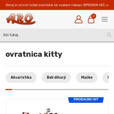
Zbiraj in unovči točke zvestobe ob vsakem nakupu 
PREBERI VEČ >>
0
Search
SEA
for:
BUT
ovratnica kitty
Akvaristika
Beli dihurji
Mačke
Mal