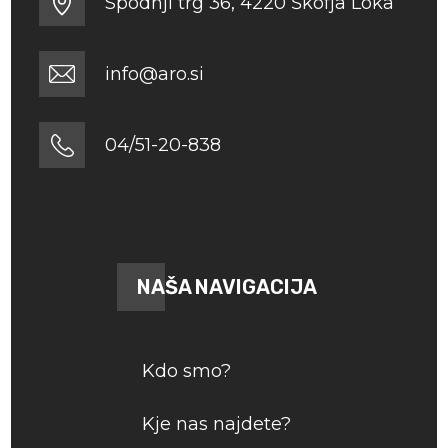
Spodnji trg 36, 4220 Škofja Loka
info@aro.si
04/51-20-838
NAŠA NAVIGACIJA
Kdo smo?
Kje nas najdete?