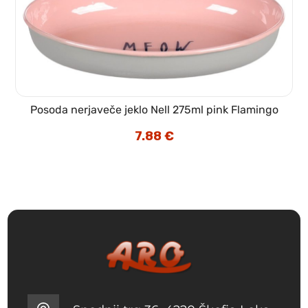
Posoda nerjaveče jeklo Nell 275ml pink Flamingo
7.88
€