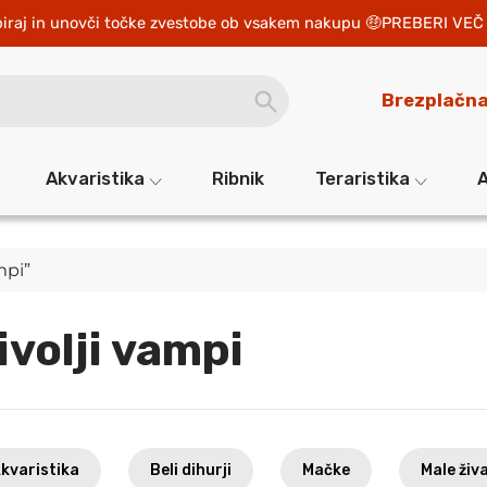
iraj in unovči točke zvestobe ob vsakem nakupu 
PREBERI VEČ 
SEARCH
Brezplačna
BUTTON
Akvaristika
Ribnik
Teraristika
A
mpi”
ivolji vampi
kvaristika
Beli dihurji
Mačke
Male živa