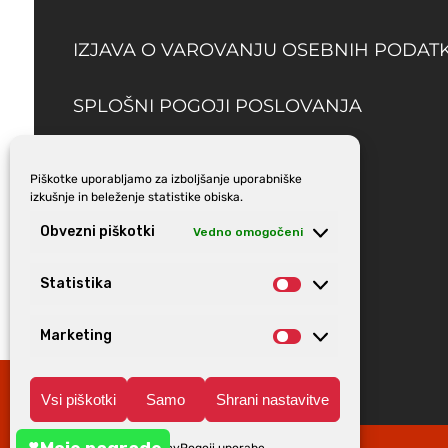
IZJAVA O VAROVANJU OSEBNIH PODAT
SPLOŠNI POGOJI POSLOVANJA
DOSTAVA
Piškotke uporabljamo za izboljšanje uporabniške
izkušnje in beleženje statistike obiska.
Obvezni piškotki
Vedno omogočeni
Statistika
Statistika
Marketing
Marketing
Vsi piškotki
Samo
Shrani nastavitve