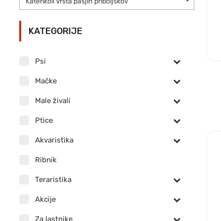
Katerikoli Vrsta pasjih priboljškov
KATEGORIJE
Psi
Mačke
Male živali
Ptice
Akvaristika
Ribnik
Teraristika
Akcije
Za lastnike