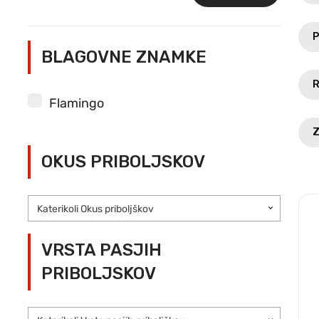
Min
Max
cena
cena
P
BLAGOVNE ZNAMKE
R
Flamingo
Z
OKUS PRIBOLJSKOV
Katerikoli Okus priboljškov
VRSTA PASJIH
PRIBOLJSKOV