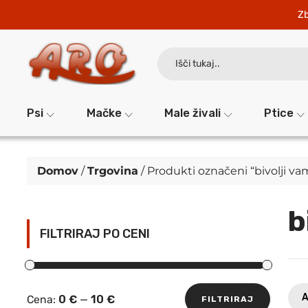
Zb
Search
for:
Psi
Mačke
Male živali
Ptice
Domov
/
Trgovina
/ Produkti označeni “bivolji va
b
FILTRIRAJ PO CENI
A
Cena:
0 €
—
10 €
FILTRIRAJ