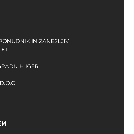
 PONUDNIK IN ZANESLJIV
LET
GRADNIH IGER
D.O.O.
EM