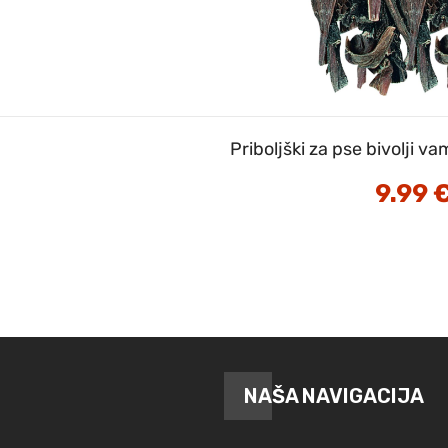
Priboljški za pse bivolji 
9.99
NAŠA NAVIGACIJA