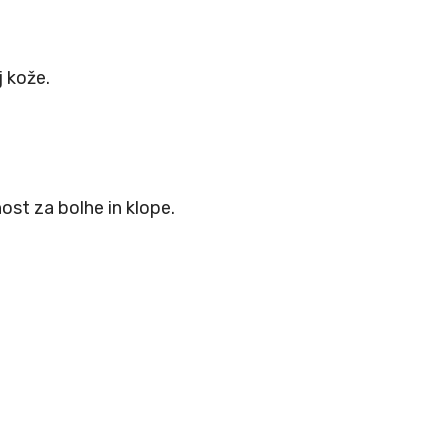
j kože.
nost za bolhe in klope.