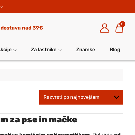
>>
0
 dostava nad 39€
kcije
Za lastnike
Znamke
Blog
em za pse in mačke