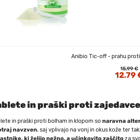
Anibio Tic-off - prahu pro
15.99
€
Izvirna
12.79
cena
je
bila:
15.99 €.
ablete in praški proti zajedavc
lete in praški proti bolham in klopom so
naravna alte
otraj navzven
, saj vplivajo na vonj in okus kože ter ta
lastnike, ki želijo nežno, a učinkovito zaščito
za svo