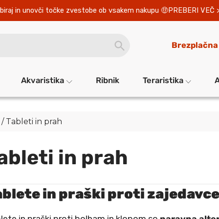
biraj in unovči točke zvestobe ob vsakem nakupu 
PREBERI VEČ 
SEARCH
Brezplačna
BUTTON
Akvaristika
Ribnik
Teraristika
A
/ Tableti in prah
ableti in prah
ablete in praški proti zajedavc