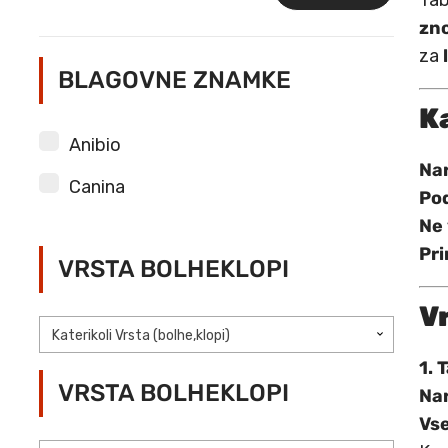
Tab
Min
Max
zn
cena
cena
za
BLAGOVNE ZNAMKE
K
Anibio
Na
Canina
Pod
Ne 
Pri
VRSTA BOLHEKLOPI
V
Katerikoli Vrsta (bolhe,klopi)
1. 
VRSTA BOLHEKLOPI
Na
Vse