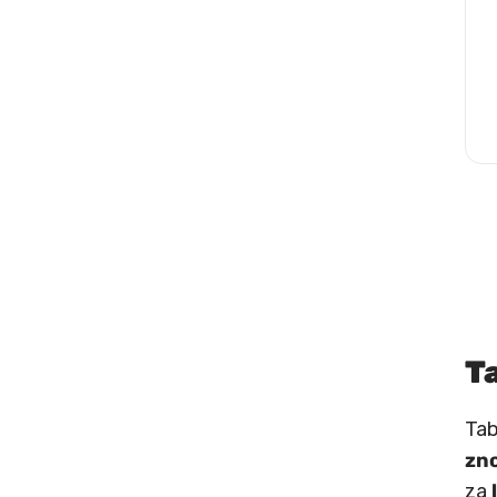
T
Tab
zn
za