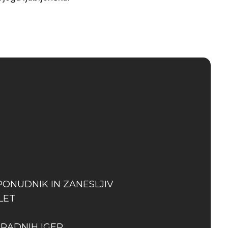
PONUDNIK IN ZANESLJIV
LET
GRADNIH IGER