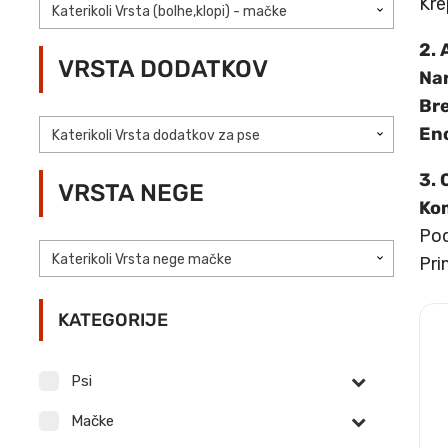
Kre
Katerikoli Vrsta (bolhe,klopi) - mačke
2. 
VRSTA DODATKOV
Nar
Bre
Eno
Katerikoli Vrsta dodatkov za pse
3. 
VRSTA NEGE
Kom
Po
Katerikoli Vrsta nege mačke
Pri
KATEGORIJE
Psi
Mačke