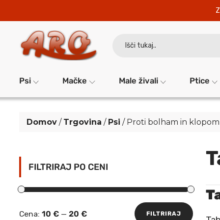
Z
Search
for:
Psi
Mačke
Male živali
Ptice
Domov
/
Trgovina
/
Psi
/
Proti bolham in klopom
T
FILTRIRAJ PO CENI
T
Cena:
10 €
—
20 €
FILTRIRAJ