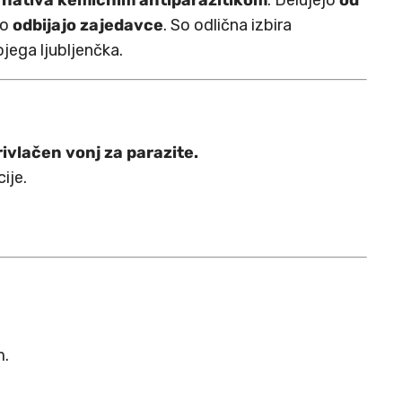
rnativa kemičnim antiparazitikom
. Delujejo
od
ko
odbijajo zajedavce
. So odlična izbira
jega ljubljenčka.
ivlačen vonj za parazite.
ije.
m.