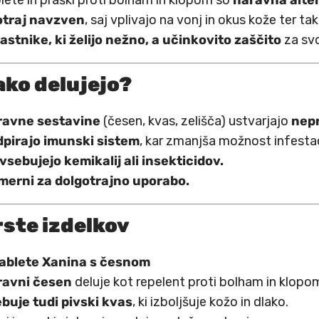
lete in praški proti bolham in klopom so
naravna alte
otraj navzven
, saj vplivajo na vonj in okus kože ter ta
lastnike, ki želijo nežno, a učinkovito zaščito
za svo
ako delujejo?
ravne sestavine
(česen, kvas, zelišča) ustvarjajo
nepr
pirajo imunski sistem
, kar zmanjša možnost infestac
vsebujejo kemikalij ali insekticidov.
merni za dolgotrajno uporabo.
rste izdelkov
Tablete Xanina s česnom
ravni česen
deluje kot repelent proti bolham in klopo
buje tudi pivski kvas
, ki izboljšuje kožo in dlako.