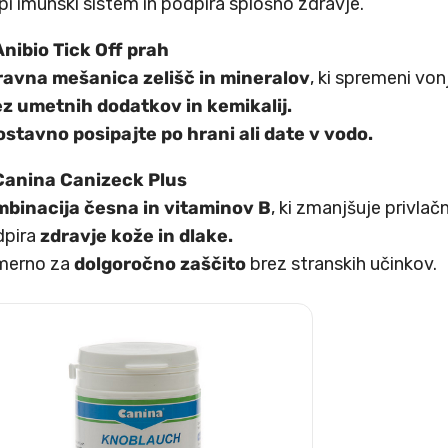
pi imunski sistem in podpira splošno zdravje.
Anibio Tick Off prah
avna mešanica zelišč in mineralov
, ki spremeni von
z umetnih dodatkov in kemikalij.
stavno posipajte po hrani ali date v vodo.
Canina Canizeck Plus
binacija česna in vitaminov B
, ki zmanjšuje privlač
dpira
zdravje kože in dlake.
merno za
dolgoročno zaščito
brez stranskih učinkov.