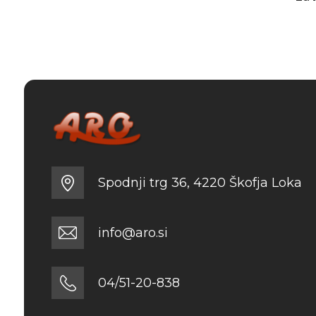
Spodnji trg 36, 4220 Škofja Loka
info@aro.si
04/51-20-838