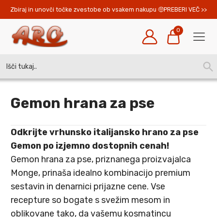
Zbiraj in unovči točke zvestobe ob vsakem nakupu 
PREBERI VEČ >>
0
Search
SEA
for:
BUT
Gemon hrana za pse
Odkrijte vrhunsko italijansko hrano za pse
Gemon po izjemno dostopnih cenah!
Gemon hrana za pse, priznanega proizvajalca
Monge, prinaša idealno kombinacijo premium
sestavin in denarnici prijazne cene. Vse
recepture so bogate s svežim mesom in
oblikovane tako, da vašemu kosmatincu