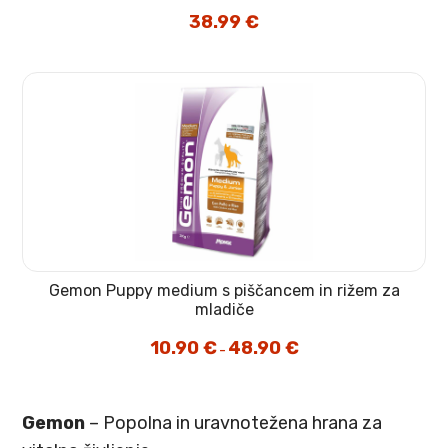
38.99
€
Gemon Puppy medium s piščancem in rižem za
mladiče
10.90
€
48.90
€
Cenovni
–
razpon:
od
10.90 €
do
48.90 €
Gemon
– Popolna in uravnotežena hrana za