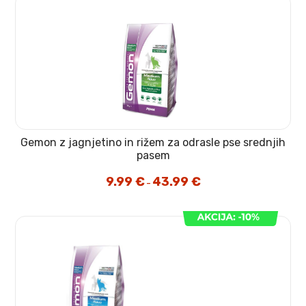
Gemon z jagnjetino in rižem za odrasle pse srednjih
pasem
9.99
€
43.99
€
Cenovni
–
razpon:
od
9.99 €
do
43.99 €