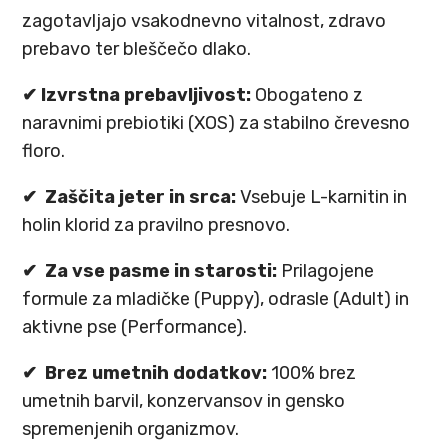
zagotavljajo vsakodnevno vitalnost, zdravo
prebavo ter bleščečo dlako.
✔ Izvrstna prebavljivost:
Obogateno z
naravnimi prebiotiki (XOS) za stabilno črevesno
floro.
✔ Zaščita jeter in srca:
Vsebuje L-karnitin in
holin klorid za pravilno presnovo.
✔ Za vse pasme in starosti:
Prilagojene
formule za mladičke (Puppy), odrasle (Adult) in
aktivne pse (Performance).
✔ Brez umetnih dodatkov:
100% brez
umetnih barvil, konzervansov in gensko
spremenjenih organizmov.