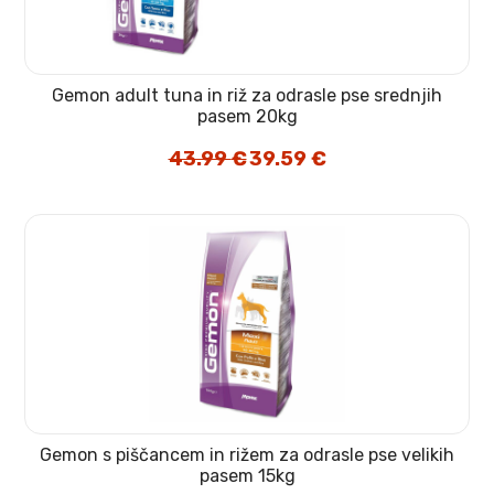
Gemon adult tuna in riž za odrasle pse srednjih
pasem 20kg
43.99
€
Izvirna
39.59
€
Trenutna
cena
cena
je
je:
bila:
39.59 €.
43.99 €.
Gemon s piščancem in rižem za odrasle pse velikih
pasem 15kg