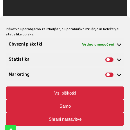
Piškotke uporabljamo za izboljšanje uporabniške izkušnje in beleženje
statistike obiska.
Prijava na e-novice
Obvezni piškotki
Vedno omogočeni
Statistika
Statis
Marketing
Market
Vsi piškotki
Samo
Shrani nastavitve
© Aro | Vse pravice pridržane. | Izdelava spletnih trgovin